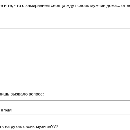
сте и те, что с замиранием сердца ждут своих мужчин дома... о
лишь вызвало вопрос:
в году!
ть на руках своих мужчин???