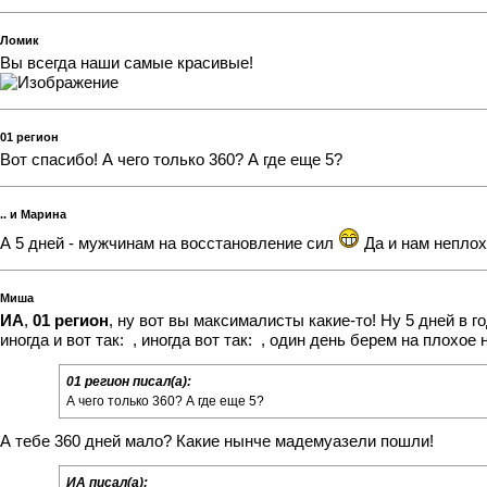
Ломик
Вы всегда наши самые красивые!
01 регион
Вот спасибо! А чего только 360? А где еще 5?
.. и Марина
А 5 дней - мужчинам на восстановление сил
Да и нам неплох
Миша
ИА
,
01 регион
, ну вот вы максималисты какие-то! Ну 5 дней в 
иногда и вот так:
, иногда вот так:
, один день берем на плохое н
01 регион писал(а):
А чего только 360? А где еще 5?
А тебе 360 дней мало? Какие нынче мадемуазели пошли!
ИА писал(а):