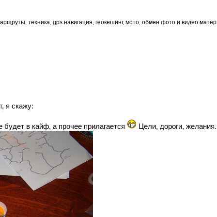
рщруты, техника, gps навигация, геокешинг, мото, обмен фото и видео мате
, я скажу:
е будет в кайф, а прочее прилагается
Цели, дороги, желания.