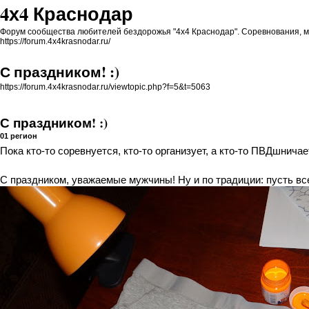
4х4 Краснодар
Форум сообщества любителей бездорожья "4x4 Краснодар". Соревнования, ма
https://forum.4x4krasnodar.ru/
С праздником! :)
https://forum.4x4krasnodar.ru/viewtopic.php?f=5&t=5063
С праздником! :)
01 регион
Пока кто-то соревнуется, кто-то организует, а кто-то ПВДшничает
С праздником, уважаемые мужчины! Ну и по традиции: пусть вс