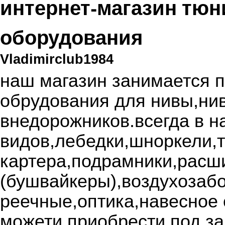
интернет-магазин тюн
оборудования
Vladimirclub1984
наш магазин занимается 
обрудования для нивы,ни
внедорожников.всегда в н
видов,лебедки,шноркели,т
картера,подрамники,расш
(бушвайкеры),воздухозаб
реечные,оптика,навесное 
можети приобрести под з