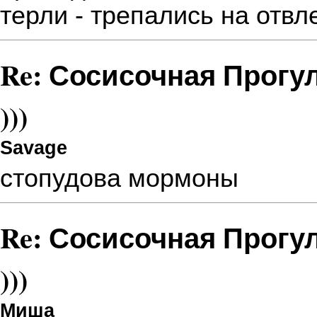
терли - трепались на отв
Re: Сосисочная Прогу
)))
Savage
стопудова мормоны
Re: Сосисочная Прогу
)))
Миша