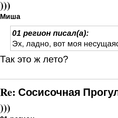
)))
Миша
01 регион писал(а):
Эх, ладно, вот моя несущаяс
Так это ж лето?
Re: Сосисочная Прогу
)))