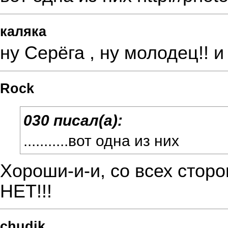
каляка
ну Серёга , ну молодец!! 
Rock
030 писал(а):
...........вот одна из них
Хороши-и-и, со всех сторо
НЕТ!!!
chudik